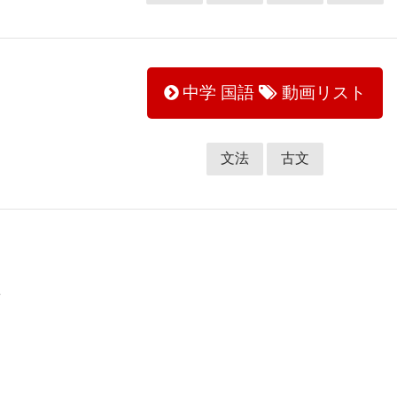
中学 国語
動画リスト
文法
古文
ク