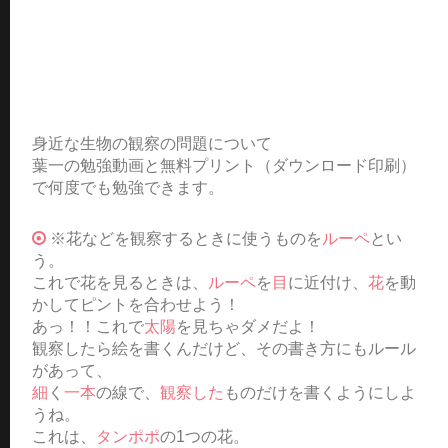
身近な生物の観察の問題について
葉一の勉強動画と無料プリント（ダウンロード印刷）
で何度でも勉強できます。
※花などを観察するときに使うものを
ルーペ
とい
う。
これで花を見るときは、
ルーペ
を
目
に近付け、
花
を動
かしてピントを合わせよう！
あっ！！これで
太陽
を見ちゃダメだよ！
観察したら絵を書くんだけど、その書き方にもルール
があって、
細
く
一本
の線で、
観察した
ものだけを書くようにしよ
うね。
これは、
タンポポ
の1つの花。