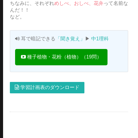
ちなみに、それぞれ
めしべ、おしべ、花弁
って名前な
んだ！！
など。
耳で暗記できる
「聞き覚え」
▶
中1理科
種子植物・花粉（植物）（19問）
学習計画表のダウンロード