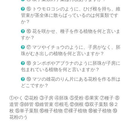
⑮ トウモロコシのように、ひげ根を持ち、維
管束が茎全体に散らばっているのは何葉類です
か？
⑯ 花を咲かせ、種子を作る植物を何と言いま
すか？
⑰ マツやイチョウのように、子房がなく、胚
珠がむき出しの植物を何と言いますか？
⑱ タンポポやアブラナのように胚珠が子房に
包まれている植物を何と言いますか？
⑲ マツの雄花のりん片にある花粉を作る所は
どこですか？
①やく ②花粉 ③子房 ④胚珠 ⑤受粉 ⑥果実 ⑦種子 ⑧
道管 ⑨師管 ⑩維管束 ⑪根毛 ⑫側根 ⑬双子葉類 ⑭２
枚 ⑮単子葉類 ⑯種子植物 ⑰裸子植物 ⑱被子植物 ⑲
花粉のう