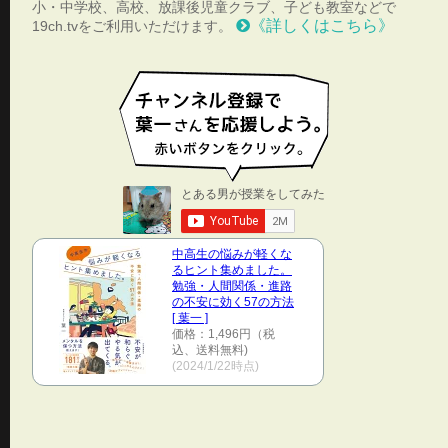
小・中学校、高校、放課後児童クラブ、子ども教室などで
《詳しくはこちら》
19ch.tvをご利用いただけます。
中高生の悩みが軽くな
るヒント集めました。
勉強・人間関係・進路
の不安に効く57の方法
[ 葉一 ]
価格：1,496円（税
込、送料無料)
(2024/1/22時点)