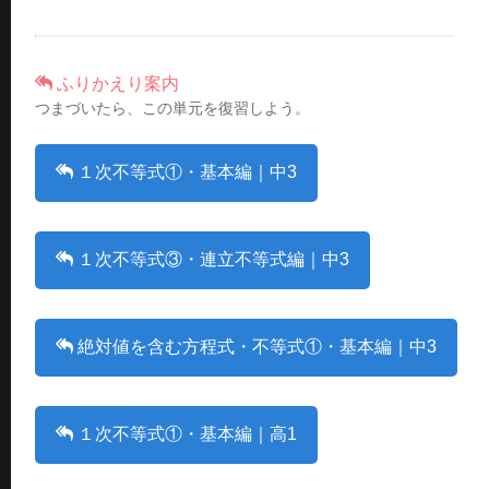
ふりかえり案内
つまづいたら、この単元を復習しよう。
１次不等式①・基本編｜中3
１次不等式③・連立不等式編｜中3
絶対値を含む方程式・不等式①・基本編｜中3
１次不等式①・基本編｜高1