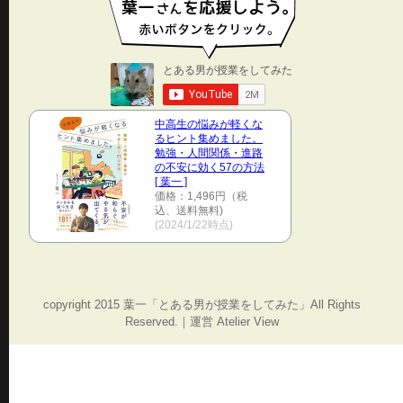
中高生の悩みが軽くな
るヒント集めました。
勉強・人間関係・進路
の不安に効く57の方法
[ 葉一 ]
価格：1,496円（税
込、送料無料)
(2024/1/22時点)
copyright 2015 葉一「とある男が授業をしてみた」All Rights
Reserved.｜運営 Atelier View