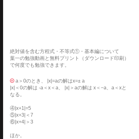
絶対値を含む方程式・不等式①・基本編について
葉一の勉強動画と無料プリント（ダウンロード印刷）
で何度でも勉強できます。
a＞0のとき、 |x|=aの解はx=± a
|x|＜0の解は -a＜x＜a、 |x|＞aの解は x＜−a、a＜xと
なる。
④|x+1|=5
⑤|x+3|＜7
⑥|x+4|＞3
ほか。