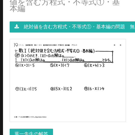
値を含む方程式・不等式①・基
本編
絶対値を含む方程式・不等式①・基本編の問題 無
葉一先生の解答