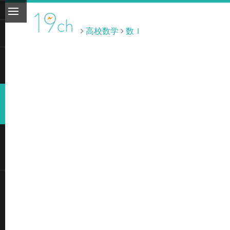
高校数学
数Ｉ
ト