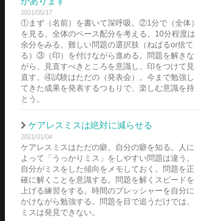
があります
2021/05/17
①まず（名前）を書いて深呼吸。②1分で（全体）
を見る。全体のペース配分を考える。10分程度は
余分をみる。難しい問題の選択肢（ねばるor捨て
る）③（印）を付けながら進める。問題を解きな
がら、見直すべきところを意識し、印をつけて見
直す。④試験はただの（発表会）。今まで勉強し
てきた成果を発表するつもりで、楽しむ意識を持
とう。
ケアレスミスは絶対に減らせる
2021/01/04
ケアレスミスはただの癖。自分の癖を知る。人に
よって「うっかりミス」をしやすい問題は違う。
自分がミスをした傾向をメモしておく。問題を正
確に解くことを意識する。問題を解くスピードを
上げる練習をする。時間のプレッシャーを自分に
かけながら勉強する。問題を目で追うだけでは、
ミスは発見できない。