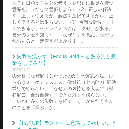
を？）日頃から自分の考え（発想）に根拠を持つ
意識を。（なぜ？意識しよう）（2）正しい解法
を、正しく使えるか。解法を選択できるから、正
しく使えるとは限らない。（3）複雑な計算を正し
くできるか。ケアレスミスには「クセ」がある。
自分のクセを知ろう。「なぜ？」を意識しながら
勉強すると、定着率が上がります。
失敗を活かす【Focus Gold × とある男が授
業をしてみた】
2022/01/22
①分析（なぜ解けなかったのか）〜知識不足、ひ
らめきＸ、ケアレスミス。②対処（1つずつ）同時
並行でやらない。「なぜ」の気持ちを大切に（模
範解答、自分自身）「できた気」を侮らない。
「いかに多くの失敗」を経て、そこからたくさん
のことを「学ぶ」か。
【得点UP】テスト中に意識して欲しいこと