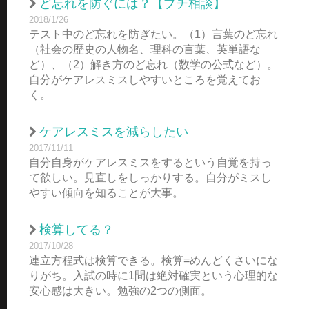
ど忘れを防ぐには？【プチ相談】
2018/1/26
テスト中のど忘れを防ぎたい。（1）言葉のど忘れ
（社会の歴史の人物名、理科の言葉、英単語な
ど）、（2）解き方のど忘れ（数学の公式など）。
自分がケアレスミスしやすいところを覚えてお
く。
ケアレスミスを減らしたい
2017/11/11
自分自身がケアレスミスをするという自覚を持っ
て欲しい。見直しをしっかりする。自分がミスし
やすい傾向を知ることが大事。
検算してる？
2017/10/28
連立方程式は検算できる。検算=めんどくさいにな
りがち。入試の時に1問は絶対確実という心理的な
安心感は大きい。勉強の2つの側面。