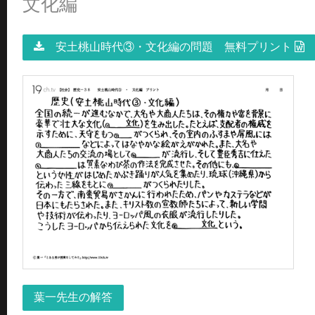
文化編
安土桃山時代③・文化編の問題 無料プリント
葉一先生の解答