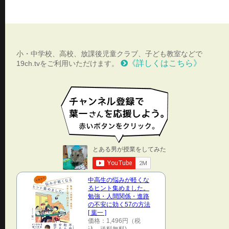
小・中学校、高校、放課後児童クラブ、子ども教室などで
《詳しくはこちら》
19ch.tvをご利用いただけます。
中高生の悩みが軽くな
るヒント集めました。
勉強・人間関係・進路
の不安に効く57の方法
[ 葉一 ]
価格：1,496円（税